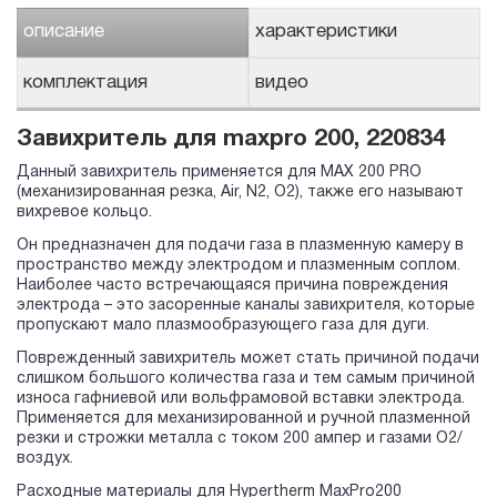
описание
характеристики
комплектация
видео
Завихритель для maxpro 200, 220834
Данный завихритель применяется для MAX 200 PRO
(механизированная резка, Air, N2, O2), также его называют
вихревое кольцо.
Он предназначен для подачи газа в плазменную камеру в
пространство между электродом и плазменным соплом.
Наиболее часто встречающаяся причина повреждения
электрода – это засоренные каналы завихрителя, которые
пропускают мало плазмообразующего газа для дуги.
Поврежденный завихритель может стать причиной подачи
слишком большого количества газа и тем самым причиной
износа гафниевой или вольфрамовой вставки электрода.
Применяется для механизированной и ручной плазменной
резки и строжки металла с током 200 ампер и газами O2/
воздух.
Расходные материалы для Hypertherm MaxPro200