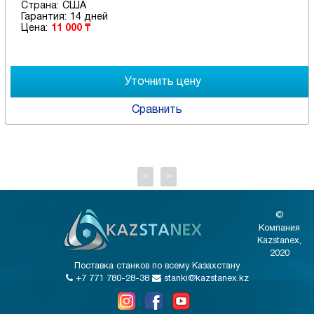
Страна:
США
Гарантия:
14 дней
Цена:
11 000 ₸
Сравнить
<
>
©
Компания
Kazstanex,
2020
Поставка станков по всему Казахстану
+7 771 780-28-38
stanki@kazstanex.kz