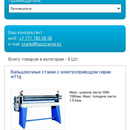
Производитель
от трех до пяти.
Наиболее распространены извальцовых машин трех- и
четырехвальковые модели. Валковая машина имеет
радиальную регулировку для изменения величины зазора
между вальками, а также, в зависимости от модели —
Ваш консультант
угловую и осевую регулировки.
моб.:
+7 771 780 28 38
e-mail:
stanki@kazstanex.kz
Вальцы, используемые в металлургической
промышленности, имеют на поверхности вальков
углубления — желобы или ручьи, для формования
Всего товаров в категории - 6 Шт.
металлического профиля.
Вальцовочные станки с электроприводом серии
w11g
Макс. ширина листа 1000-
1530мм, Макс. толщина листа
1.5-2мм.