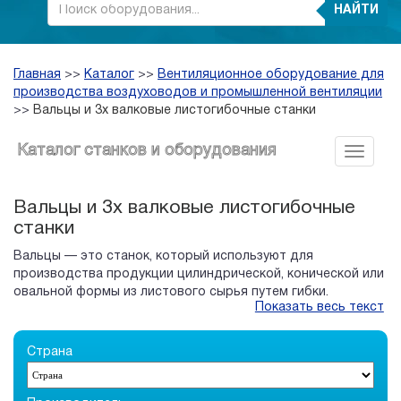
НАЙТИ
Главная
>>
Каталог
>>
Вентиляционное оборудование для
производства воздуховодов и промышленной вентиляции
>>
Вальцы и 3х валковые листогибочные станки
Каталог станков и оборудования
Вальцы и 3х валковые листогибочные
станки
Вальцы — это станок, который используют для
производства продукции цилиндрической, конической или
овальной формы из листового сырья путем гибки.
Показать весь текст
Валковая машина использующая основным сырьем металл,
называется листогибочной.
Страна
Основными рабочими частями вальцев являются вальки —
цилиндры, вокруг которых и происходит формовка
материала. Количество цилиндров может быть разным —