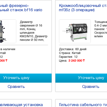
ьный фрезерно-
Кромкооблицовочный ст
ьный станок bf16 vario
mf35z (3 операции)
Диаметр
Толщина
сверления Ø 16
0.4-2 м
mm, Конец
панели: 
шпинделя
Скорость
КМ2/M10, Диаметр
м/мин
пиноли Ø 50 mm,
мощность 500 Вт
220 В ~50 Гц
в наличии
Доставка:
60 дней
итай
Страна:
Китай
12
Гарантия:
12
000 ₸
Цена:
3 243 000 ₸
Сравнить
Сравнить
авливающая установка
Гильотина сабельного т