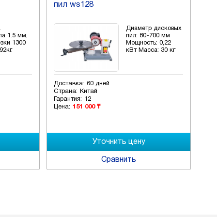
пил ws128
а
Диаметр дисковых
а 1.5 мм,
пил: 80-700 мм
езки 1300
Мощность: 0,22
92кг.
кВт Масса: 30 кг
Доставка:
60 дней
Страна:
Китай
Гарантия:
12
Цена:
151 000 ₸
Сравнить