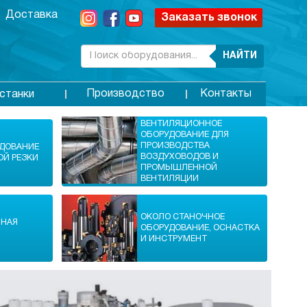
Доставка
Заказать звонок
НАЙТИ
Производство
Контакты
станки
ВЕНТИЛЯЦИОННОЕ
ОБОРУДОВАНИЕ ДЛЯ
ПРОИЗВОДСТВА
УДОВАНИЕ
ВОЗДУХОВОДОВ И
ОЙ РЕЗКИ
ПРОМЫШЛЕННОЙ
ВЕНТИЛЯЦИИ
ОКОЛО СТАНОЧНОЕ
ННАЯ
ОБОРУДОВАНИЕ, ОСНАСТКА
И ИНСТРУМЕНТ