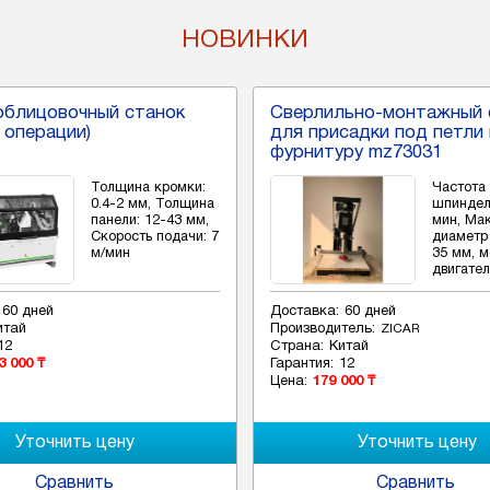
НОВИНКИ
облицовочный станок
Сверлильно-монтажный 
3 операции)
для присадки под петли 
фурнитуру mz73031
Толщина кромки:
Частота
0.4-2 мм, Толщина
шпиндел
панели: 12-43 мм,
мин, Мак
Скорость подачи: 7
диаметр
м/мин
35 мм, 
двигател
60 дней
Доставка:
60 дней
итай
Производитель:
ZICAR
12
Страна:
Китай
3 000 ₸
Гарантия:
12
Цена:
179 000 ₸
Сравнить
Сравнить