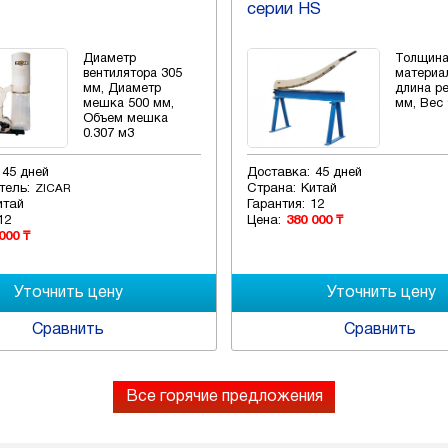
серии HS
Диаметр
Толщин
вентилятора 305
материал
мм, Диаметр
длина р
мешка 500 мм,
мм, Вес 
Объем мешка
0.307 м3
45 дней
Доставка:
45 дней
тель:
Страна:
Китай
ZICAR
итай
Гарантия:
12
12
Цена:
380 000 ₸
000 ₸
Сравнить
Сравнить
Все горячие предложения