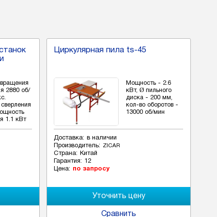
станок
Циркулярная пила ts-45
и
 вращения
Мощность - 2.6
я 2880 об/
кВт, Ø пильного
с.
диска - 200 мм,
 сверления
кол-во оборотов -
мощность
13000 об/мин
я 1.1 кВт
Доставка:
в наличии
Производитель:
ZICAR
Страна:
Китай
Гарантия:
12
Цена:
по запросу
Сравнить