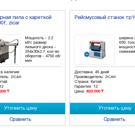
рная пила с кареткой
Рейсмусовый станок тр1
0f, zicar
Мощность - 2.2
ширина 
кВт, размер
630, тол
пильного диска -
мощность
254х30х2.7, кол-во
снимаем
оборотов - 4750 об/
мин
в наличии
Доставка:
45 дней
тель:
Производитель:
ZICAR
ZICAR
итай
Страна:
Китай
12
Гарантия:
12
000 ₸
Цена:
823 000 ₸
Сравнить
Сравнить