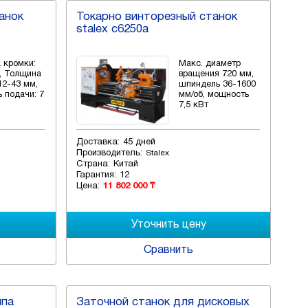
анок
Токарно винторезный станок
stalex c6250a
 кромки:
Макс. диаметр
м, Толщина
вращения 720 мм,
12-43 мм,
шпиндель 36-1600
 подачи: 7
мм/об, мощность
7,5 кВт
Доставка:
45 дней
Производитель:
Stalex
Страна:
Китай
Гарантия:
12
Цена:
11 802 000 ₸
Сравнить
ипа
Заточной станок для дисковых