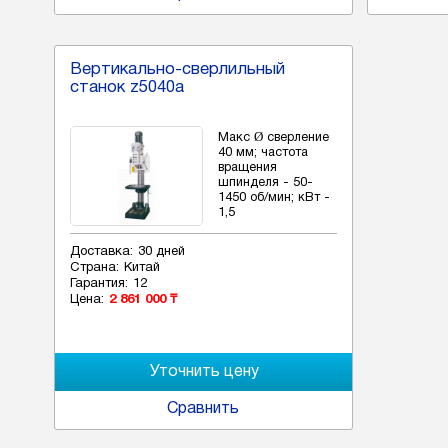
Вертикально-сверлильный
станок z5040a
Макс Ø сверление
40 мм; частота
вращения
шпинделя - 50-
1450 об/мин; кВт -
1,5
Доставка:
30 дней
Страна:
Китай
Гарантия:
12
Цена:
2 861 000 ₸
Сравнить