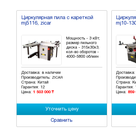
Циркулярная пила с кареткой
Циркуля
mj5116, zicar
mj10-130
Мощность - 3 кВт,
размер пильного
диска - 315х30х3,
кол-во оборотов -
4000-5800 об/мин
Доставка:
в наличии
Доставка:
Производитель:
Производи
ZICAR
Страна:
Китай
Страна:
К
Гарантия:
12
Гарантия:
Цена:
1 503 000 ₸
Цена:
859 
Сравнить