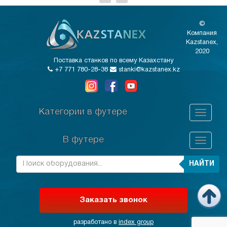
©
Компания
Kazstanex,
2020
Поставка станков по всему Казахстану
+7 771 780-28-38
stanki@kazstanex.kz
Категории в футере
В футере
НАЙТИ
Заказать звонок
разработано в
index group