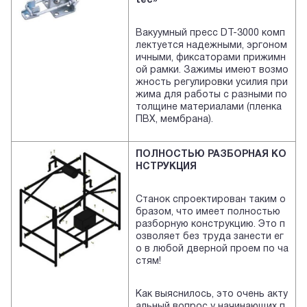
tec»
Вакуумный пресс DT-3000 комп
лектуется надежными, эргоном
ичными, фиксаторами прижимн
ой рамки. Зажимы имеют возмо
жность регулировки усилия при
жима для работы с разными по
толщине материалами (пленка
ПВХ, мембрана).
ПОЛНОСТЬЮ РАЗБОРНАЯ КО
НСТРУКЦИЯ
Станок спроектирован таким о
бразом, что имеет полностью
разборную конструкцию. Это п
озволяет без труда занести ег
о в любой дверной проем по ча
стям!
Как выяснилось, это очень акту
альный вопрос у начинающих п