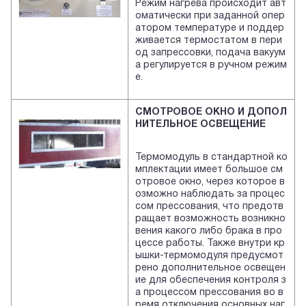
Режим нагрева происходит авт
оматически при заданной опер
атором температуре и поддер
живается термостатом в пери
од запрессовки, подача вакуум
а регулируется в ручном режим
е.
СМОТРОВОЕ ОКНО И ДОПОЛ
НИТЕЛЬНОЕ ОСВЕЩЕНИЕ
Термомодуль в стандартной ко
мплектации имеет большое см
отровое окно, через которое в
озможно наблюдать за процес
сом прессования, что предотв
ращает возможность возникно
вения какого либо брака в про
цессе работы. Также внутри кр
ышки-термомодуля предусмот
рено дополнительное освещен
ие для обеспечения контроля з
а процессом прессования во в
ремя отключения основных наг