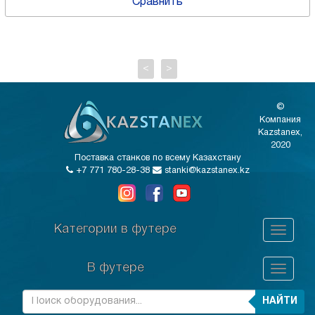
Сравнить
<
>
©
Компания
Kazstanex,
2020
Поставка станков по всему Казахстану
+7 771 780-28-38
stanki@kazstanex.kz
Категории в футере
В футере
НАЙТИ