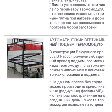
ление электричества!
* Лампы установлены, в том чис
ле по периметру термомодуля,
что позволило исключить «тем
ные» пятна при нагреве и доби
ться полностью равномерного
прогрева любой заготовки!
АВТОМАТИЧЕСКИЙ ВЕРТИКАЛЬ
НЫЙ ПОДЪЕМ ТЕРМОМОДУЛЯ
В конструкции Вакуумного пре
сса DT-3000 применен лебедоч
ный привод подъемного механ
изма термомодуля с автоматич
еским выключением в конечных
точках опускания и подъема.
* На данном прессе без труда
можно производить криволине
йные (радиусные) фасады МДФ
– очень распространенные на с
егодняшний день – высота тер
момодуля позволяет это делат
ь;