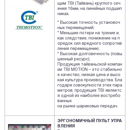
щим TBI (Тайвань) круглого сеч
ения 16мм, на линейных подшип
никах.
* Высокая точность установоч
ных перемещений;
* Меньшие потери на трение и,
как следствие, понижение на п
орядок сил вредного сопротив
ления перемещению;
* Высокая долговечность (повы
шенный ресурс);
Продукция тайваньской компан
ии TBI MOTION – это стабильно
е качество, низкая цена и высо
кая культура производства. Бла
годаря совокупности этих пара
метров, продукция TBI являетс
я одной из наиболее востребо
ванных
на рынке шариковых передач.
ЭРГОНОМИЧНЫЙ ПУЛЬТ УПРА
ВЛЕНИЯ