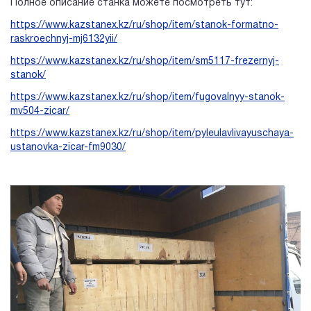
Полное описание станка можете посмотреть тут:
https://www.kazstanex.kz/ru/shop/item/stanok-formatno-
raskroechnyj-mj6132yii/
https://www.kazstanex.kz/ru/shop/item/sm5117-frezernyj-
stanok/
https://www.kazstanex.kz/ru/shop/item/fugovalnyy-stanok-
mv504-zicar/
https://www.kazstanex.kz/ru/shop/item/pyleulavlivayuschaya-
ustanovka-zicar-fm9030/