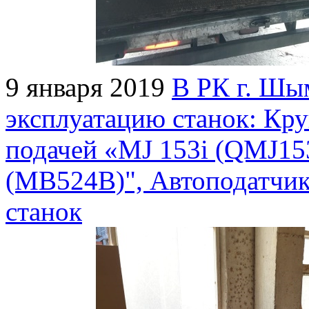
9 января 2019
В РК г. Шым
эксплуатацию станок: Кр
подачей «MJ 153i (QMJ15
(MB524B)", Автоподатчик
станок