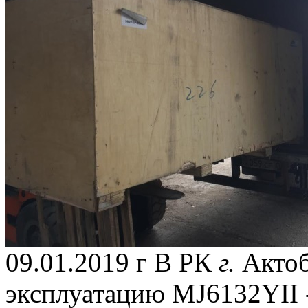
09.01.2019 г В РК
г.
Актоб
эксплуатацию MJ6132YII 