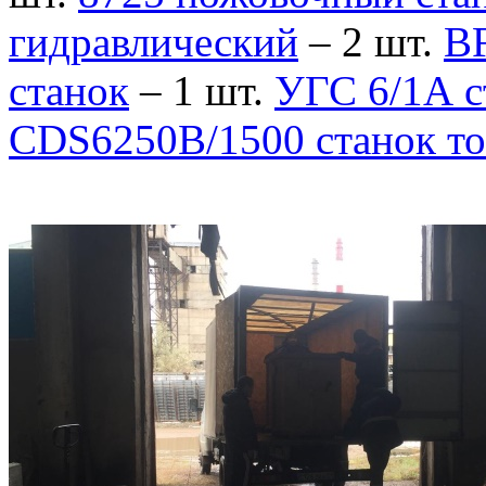
гидравлический
– 2 шт.
BF
станок
– 1 шт.
УГС 6/1А с
CDS6250B/1500 станок то