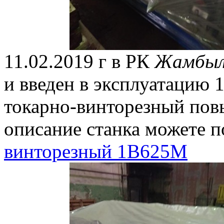
11.02.2019 г в РК
Жамбылс
и введен в эксплуатацию
токарно-винторезный пов
описание станка можете п
винторезный 1В625М